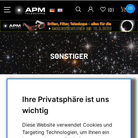
(0)
(0)
SONSTIGER
AUSWAHL
Ihre Privatsphäre ist uns
wichtig
KATEGORIEN
Diese Website verwendet Cookies und
NACHTSICHTGERÄTE , WÄRMEKAMERAS &
Targeting Technologien, um Ihnen ein
ENTFERNUNGSMESSER