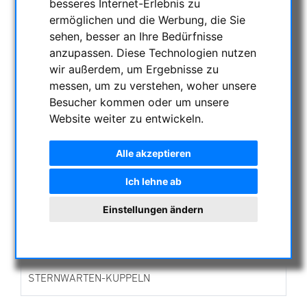
besseres Internet-Erlebnis zu
AKTUELLE ANGEBOTE
ermöglichen und die Werbung, die Sie
ASTROPROFESSIONAL TELESCOPES
sehen, besser an Ihre Bedürfnisse
SECONDHAND & LAGERBESTAND
anzupassen. Diese Technologien nutzen
APM PRODUKTE
wir außerdem, um Ergebnisse zu
messen, um zu verstehen, woher unsere
ASTROEINSTIEG
Besucher kommen oder um unsere
SONNENBEOBACHTUNG
Website weiter zu entwickeln.
FERNGLÄSER, SPEKTIVE
TELESKOPE
Alle akzeptieren
MONTIERUNGEN & STATIVE
Ich lehne ab
CMOS & CCD KAMERAS
OPTISCHES ZUBEHÖR
Einstellungen ändern
MECHANISCHES ZUBEHÖR
SONSTIGES
FOTOSTATIVE & ZUBEHÖR
STERNWARTEN-KUPPELN