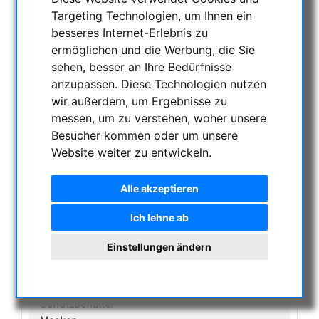
NACHTSICHTGERÄTE , WÄRMEKAMERAS &
Targeting Technologien, um Ihnen ein
ENTFERNUNGSMESSER
besseres Internet-Erlebnis zu
AKTUELLE ANGEBOTE
ermöglichen und die Werbung, die Sie
ASTROPROFESSIONAL TELESCOPES
sehen, besser an Ihre Bedürfnisse
anzupassen. Diese Technologien nutzen
SECONDHAND & LAGERBESTAND
wir außerdem, um Ergebnisse zu
APM PRODUKTE
messen, um zu verstehen, woher unsere
ASTROEINSTIEG
Besucher kommen oder um unsere
SONNENBEOBACHTUNG
Website weiter zu entwickeln.
FERNGLÄSER, SPEKTIVE
TELESKOPE
Alle akzeptieren
MONTIERUNGEN & STATIVE
Ich lehne ab
CMOS & CCD KAMERAS
OPTISCHES ZUBEHÖR
Einstellungen ändern
MECHANISCHES ZUBEHÖR
SONSTIGES
Schutzbehälter