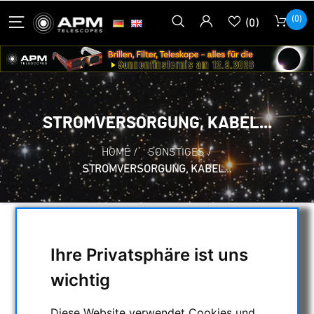
(0)
(0)
STROMVERSORGUNG, KABEL...
HOME
/
SONSTIGES
/
STROMVERSORGUNG, KABEL...
AUSWAHL
Ihre Privatsphäre ist uns
wichtig
KATEGORIEN
Diese Website verwendet Cookies und