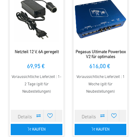
Netzteil 12 V, 6A geregelt
Pegasus Ultimate Powerbox
V2 für optimales
Strommanagement am
69,95 €
616,00 €
Teleskop
Voraussichtliche Lieferzeit : 1-
Voraussichtliche Lieferzeit : 1
2 Tage (gilt für
Woche (gilt für
Neubestellungen)
Neubestellungen)
KAUFEN
KAUFEN