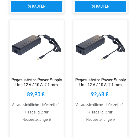
KAUFEN
KAUFEN
PegasusAstro Power Supply
PegasusAstro Power Supply
Unit 12 V / 10 A, 2,1 mm
Unit 12 V / 10 A, 2,1 mm
Hohlstecker, Schukokabel
Hohlstecker, US
89,90 €
92,68 €
Schukokabel
Voraussichtliche Lieferzeit : 1-
Voraussichtliche Lieferzeit : 1-
4 Tage (gilt für
4 Tage (gilt für
Neubestellungen)
Neubestellungen)