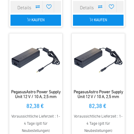
KAUFEN
KAUFEN
PegasusAstro Power Supply
PegasusAstro Power Supply
Unit 12 V / 10 A, 2,5 mm
Unit 12 V / 10 A, 2,5 mm
Hohlstecker, Schukokabel
Hohlstecker, US
82,38 €
82,38 €
Schukokabel
Voraussichtliche Lieferzeit : 1-
Voraussichtliche Lieferzeit : 1-
4 Tage (gilt für
4 Tage (gilt für
Neubestellungen)
Neubestellungen)