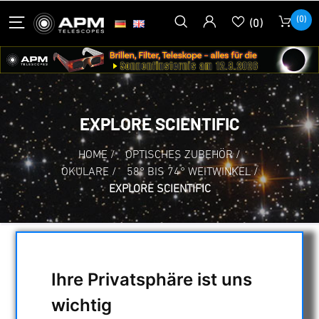
(0)
(0)
EXPLORE SCIENTIFIC
HOME
/
OPTISCHES ZUBEHÖR
/
OKULARE
/
58° BIS 74° WEITWINKEL
/
EXPLORE SCIENTIFIC
AUSWAHL
Ihre Privatsphäre ist uns
wichtig
KATEGORIEN