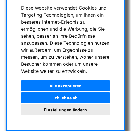
Diese Website verwendet Cookies und
NACHTSICHTGERÄTE , WÄRMEKAMERAS &
Targeting Technologien, um Ihnen ein
ENTFERNUNGSMESSER
besseres Internet-Erlebnis zu
AKTUELLE ANGEBOTE
ermöglichen und die Werbung, die Sie
ASTROPROFESSIONAL TELESCOPES
sehen, besser an Ihre Bedürfnisse
SECONDHAND & LAGERBESTAND
anzupassen. Diese Technologien nutzen
wir außerdem, um Ergebnisse zu
APM PRODUKTE
messen, um zu verstehen, woher unsere
ASTROEINSTIEG
Besucher kommen oder um unsere
SONNENBEOBACHTUNG
Website weiter zu entwickeln.
FERNGLÄSER, SPEKTIVE
TELESKOPE
Alle akzeptieren
MONTIERUNGEN & STATIVE
Ich lehne ab
CMOS & CCD KAMERAS
OPTISCHES ZUBEHÖR
Einstellungen ändern
Fotografische Filter
Teleobjektiv für Astrofotografie
Visuelle Filter