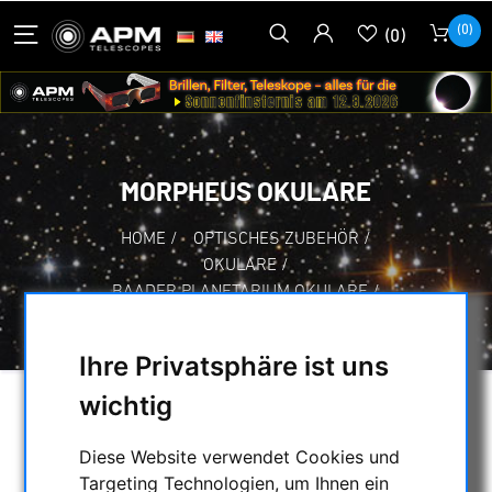
(0)
(0)
MORPHEUS OKULARE
HOME
/
OPTISCHES ZUBEHÖR
/
OKULARE
/
BAADER PLANETARIUM OKULARE
/
MORPHEUS OKULARE
Ihre Privatsphäre ist uns
wichtig
AUSWAHL
Diese Website verwendet Cookies und
Targeting Technologien, um Ihnen ein