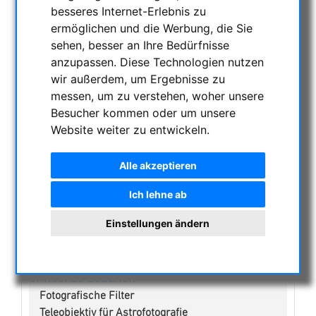
KATEGORIEN
besseres Internet-Erlebnis zu
ermöglichen und die Werbung, die Sie
NACHTSICHTGERÄTE , WÄRMEKAMERAS &
sehen, besser an Ihre Bedürfnisse
ENTFERNUNGSMESSER
anzupassen. Diese Technologien nutzen
wir außerdem, um Ergebnisse zu
AKTUELLE ANGEBOTE
messen, um zu verstehen, woher unsere
ASTROPROFESSIONAL TELESCOPES
Besucher kommen oder um unsere
SECONDHAND & LAGERBESTAND
Website weiter zu entwickeln.
APM PRODUKTE
ASTROEINSTIEG
Alle akzeptieren
SONNENBEOBACHTUNG
Ich lehne ab
FERNGLÄSER, SPEKTIVE
TELESKOPE
Einstellungen ändern
MONTIERUNGEN & STATIVE
CMOS & CCD KAMERAS
OPTISCHES ZUBEHÖR
Fotografische Filter
Teleobjektiv für Astrofotografie