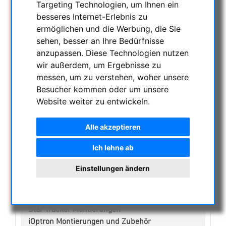
Targeting Technologien, um Ihnen ein
KATEGORIEN
besseres Internet-Erlebnis zu
ermöglichen und die Werbung, die Sie
NACHTSICHTGERÄTE , WÄRMEKAMERAS &
sehen, besser an Ihre Bedürfnisse
ENTFERNUNGSMESSER
anzupassen. Diese Technologien nutzen
AKTUELLE ANGEBOTE
wir außerdem, um Ergebnisse zu
ASTROPROFESSIONAL TELESCOPES
messen, um zu verstehen, woher unsere
SECONDHAND & LAGERBESTAND
Besucher kommen oder um unsere
APM PRODUKTE
Website weiter zu entwickeln.
ASTROEINSTIEG
Alle akzeptieren
SONNENBEOBACHTUNG
FERNGLÄSER, SPEKTIVE
Ich lehne ab
TELESKOPE
Einstellungen ändern
MONTIERUNGEN & STATIVE
Skywatcher Montierungen & Zubehör
Fornax Montierungen
Star Tracker Montierungen
iOptron Montierungen und Zubehör