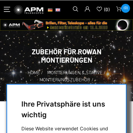
(0)
(0)
ZUBEHÖR FÜR ROWAN
MONTIERUNGEN
HOME
/
MONTIERUNGEN & STATIVE
/
MONTIERUNGSZUBEHÖR
/
ZUBEHÖR FÜR ROWAN MONTIERUNGEN
Ihre Privatsphäre ist uns
wichtig
AUSWAHL
Diese Website verwendet Cookies und