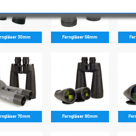
rngläser 30mm
Fe
Ferngläser 56mm
rngläser 70mm
Ferngläser 80mm
Fer