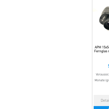
APM 15x5
Fernglas m
Voraussich
Monate (gi