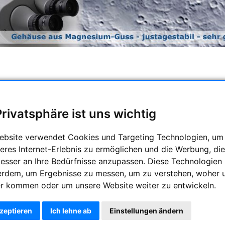
et eine ganze Reihe von hochwertigen Ferngläsern an. Daz
chst auch 150mm Ferngläser. Besonders erwähnenswert sind di
Privatsphäre ist uns wichtig
alität - farbrein, sehr gutes, gestochen scharfes und auch 
sche Beobachtungen eingesetzt. Die kleineren hingegen sind univ
ebsite verwendet Cookies und Targeting Technologien, um
eres Internet-Erlebnis zu ermöglichen und die Werbung, die
d Non ED Ferngläser sind wasserdicht und mit Stickstiff gefüllt!!
besser an Ihre Bedürfnisse anzupassen. Diese Technologien
erdem, um Ergebnisse zu messen, um zu verstehen, woher 
r kommen oder um unsere Website weiter zu entwickeln.
kzeptieren
Ich lehne ab
Einstellungen ändern