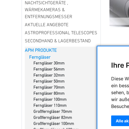
NACHTSICHTGERÄTE ,
WÄRMEKAMERAS &
ENTFERNUNGSMESSER
AKTUELLE ANGEBOTE
ASTROPROFESSIONAL TELESCOPES
SECONDHAND & LAGERBESTAND
APM PRODUKTE
APM biet
Ferngläser
und demnä
Ihre 
Ferngläser 30mm
guter Qu
Ferngläser 56mm
astronomi
Ferngläser 32mm
Diese W
Ferngläser 50mm
ein bess
Ferngläser 70mm
Alle ED un
sehen, 
Ferngläser 80mm
wir auß
Ferngläser 100mm
Besuche
Ferngläser 110mm
Großferngläser 70mm
Großferngläser 82mm
Alle a
Großferngläser 100mm