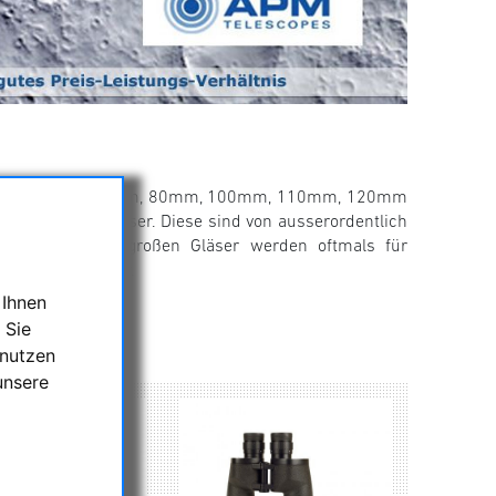
u gehören 50mm, 70mm, 80mm, 100mm, 110mm, 120mm
e APO-Ferngläser. Diese sind von ausserordentlich
klares Bild. Die großen Gläser werden oftmals für
ersell einsetzbar.
 Ihnen
 Sie
!
 nutzen
unsere