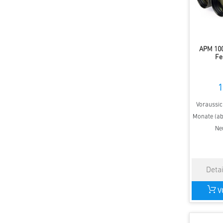
APM 10
Fe
1
Voraussich
Monate (ab 
Ne
V