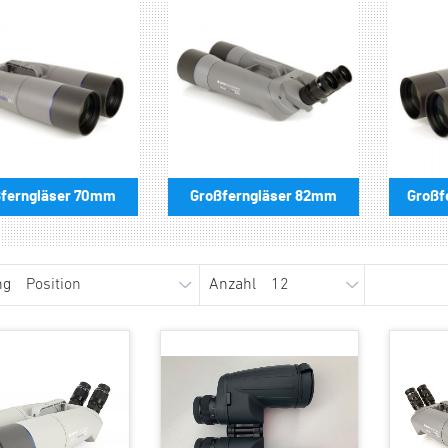
ferngläser 70mm
Großferngläser 82mm
Großf
ng
Anzahl