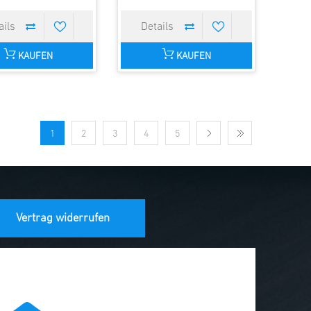
KAUFEN
KAUFEN
1
2
3
4
5
Vertrag widerrufen