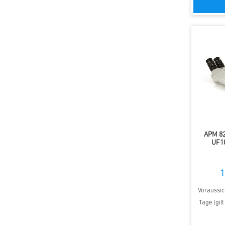
APM 82
UF1
1
Voraussich
Tage (gil