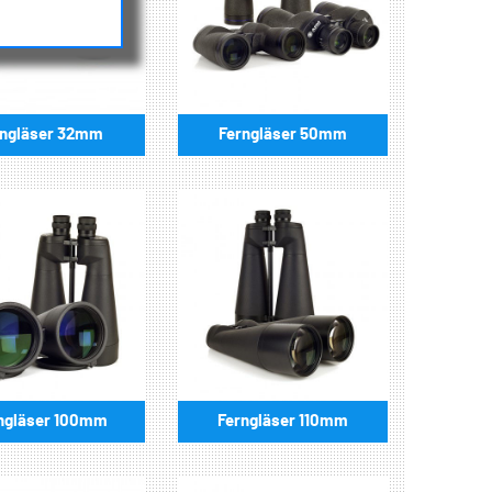
rngläser 32mm
Ferngläser 50mm
ngläser 100mm
Ferngläser 110mm