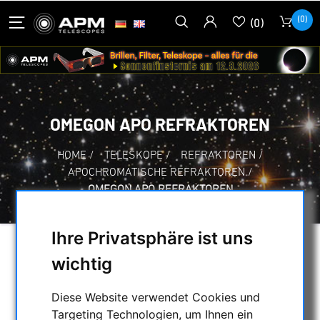
(0)
(0)
OMEGON APO REFRAKTOREN
HOME
/
TELESKOPE
/
REFRAKTOREN
/
APOCHROMATISCHE REFRAKTOREN
/
OMEGON APO REFRAKTOREN
Ihre Privatsphäre ist uns
AUSWAHL
wichtig
Diese Website verwendet Cookies und
KATEGORIEN
Targeting Technologien, um Ihnen ein