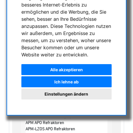
besseres Internet-Erlebnis zu
NACHTSICHTGERÄTE , WÄRMEKAMERAS &
ermöglichen und die Werbung, die Sie
ENTFERNUNGSMESSER
sehen, besser an Ihre Bedürfnisse
anzupassen. Diese Technologien nutzen
AKTUELLE ANGEBOTE
wir außerdem, um Ergebnisse zu
ASTROPROFESSIONAL TELESCOPES
messen, um zu verstehen, woher unsere
SECONDHAND & LAGERBESTAND
Besucher kommen oder um unsere
APM PRODUKTE
Website weiter zu entwickeln.
ASTROEINSTIEG
SONNENBEOBACHTUNG
Alle akzeptieren
FERNGLÄSER, SPEKTIVE
Ich lehne ab
TELESKOPE
Refraktoren
Einstellungen ändern
Achromatische Refraktoren
Apochromatische Refraktoren
William Optics
APM-LZOS APO-Astrographen
APM APO Refraktoren
APM-LZOS APO Refraktoren