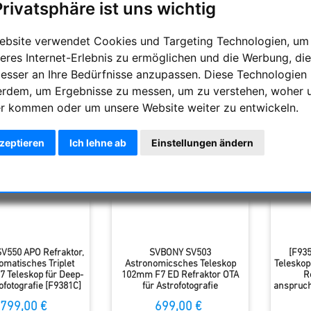
hat sich in den letzten Jahren vom Geheimtipp zu ein
Privatsphäre ist uns wichtig
strofotografie entwickelt. Besonders ihre
APO‑Refraktoren
über
eis‑Leistungs‑Verhältnis, das viele etablierte Marken herausforde
ebsite verwendet Cookies und Targeting Technologien, um
eres Internet-Erlebnis zu ermöglichen und die Werbung, die
ng
Anzahl
besser an Ihre Bedürfnisse anzupassen. Diese Technologien
erdem, um Ergebnisse zu messen, um zu verstehen, woher 
r kommen oder um unsere Website weiter zu entwickeln.
kzeptieren
Ich lehne ab
Einstellungen ändern
V550 APO Refraktor,
SVBONY SV503
[F93
matisches Triplet
Astronomicsches Teleskop
Telesko
 Teleskop für Deep-
102mm F7 ED Refraktor OTA
R
ofotografie [F9381C]
für Astrofotografie
anspruch
un
799,00 €
699,00 €