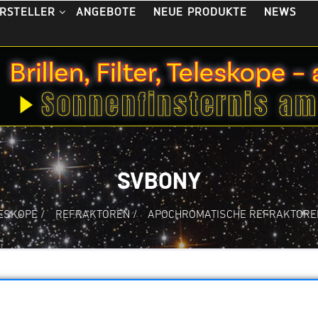
ANGEBOTE
NEUE PRODUKTE
NEWS
RSTELLER
SVBONY
ESKOPE
/
REFRAKTOREN
/
APOCHROMATISCHE REFRAKTORE
NY APO‑Refraktoren – Präzise Op