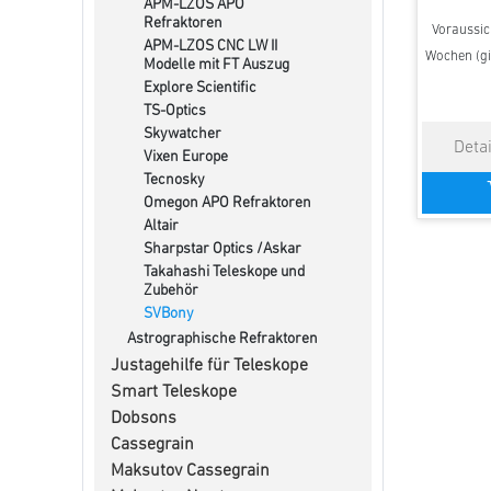
APM-LZOS APO
Refraktoren
Voraussich
APM-LZOS CNC LW II
Wochen (gi
Modelle mit FT Auszug
Explore Scientific
TS-Optics
Skywatcher
Vixen Europe
Tecnosky
Omegon APO Refraktoren
Altair
Sharpstar Optics /Askar
Takahashi Teleskope und
Zubehör
SVBony
Astrographische Refraktoren
Justagehilfe für Teleskope
Smart Teleskope
Dobsons
Cassegrain
Maksutov Cassegrain