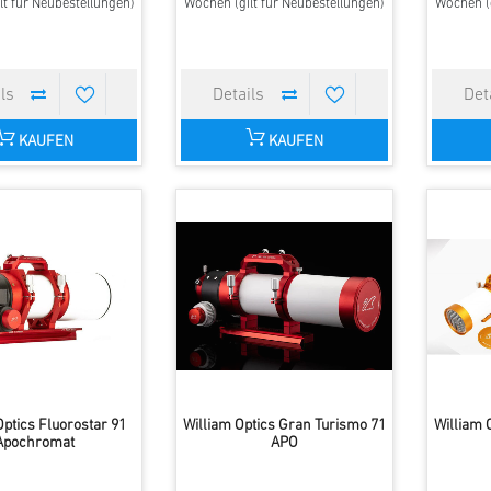
lt für Neubestellungen)
Wochen (gilt für Neubestellungen)
Wochen (g
KAUFEN
KAUFEN
Optics Fluorostar 91
William Optics Gran Turismo 71
William 
Apochromat
APO