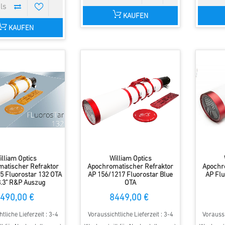
KAUFEN
KAUFEN
illiam Optics
William Optics
atischer Refraktor
Apochromatischer Refraktor
Apochr
5 Fluorostar 132 OTA
AP 156/1217 Fluorostar Blue
AP Flu
3.3" R&P Auszug
OTA
490,00 €
8449,00 €
tliche Lieferzeit : 3-4
Voraussichtliche Lieferzeit : 3-4
Voraussi