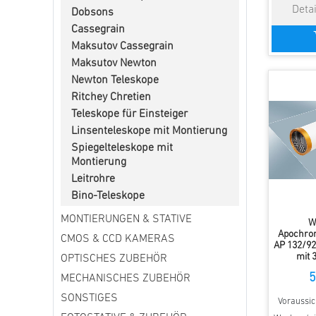
Dobsons
Cassegrain
Maksutov Cassegrain
Maksutov Newton
Newton Teleskope
Ritchey Chretien
Teleskope für Einsteiger
Linsenteleskope mit Montierung
Spiegelteleskope mit
Montierung
Leitrohre
Bino-Teleskope
MONTIERUNGEN & STATIVE
W
Apochrom
CMOS & CCD KAMERAS
AP 132/92
mit 
OPTISCHES ZUBEHÖR
5
MECHANISCHES ZUBEHÖR
SONSTIGES
Voraussich