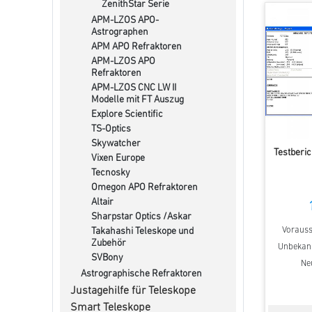
ZenithStar Serie
APM-LZOS APO-
Astrographen
APM APO Refraktoren
APM-LZOS APO
Refraktoren
APM-LZOS CNC LW II
Modelle mit FT Auszug
Explore Scientific
TS-Optics
Skywatcher
Testberi
Vixen Europe
Tecnosky
Omegon APO Refraktoren
Altair
Sharpstar Optics /Askar
Voraussi
Takahashi Teleskope und
Zubehör
Unbekannt
SVBony
Ne
Astrographische Refraktoren
Justagehilfe für Teleskope
Smart Teleskope