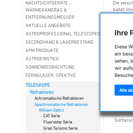
NACHTSICHTGERÄTE ,
Die versc
bietet in
WÄRMEKAMERAS &
können.
ENTFERNUNGSMESSER
AKTUELLE ANGEBOTE
Ihre 
ASTROPROFESSIONAL TELESCOPES
SECONDHAND & LAGERBESTAND
Diese W
APM PRODUKTE
ein bess
ASTROEINSTIEG
sehen, 
wir auß
SONNENBEOBACHTUNG
Besuche
FERNGLÄSER, SPEKTIVE
TELESKOPE
Alle a
Refraktoren
Achromatische Refraktoren
Apochromatische Refraktoren
William Optics
CAT Serie
Sortieru
Fluorostar Serie
Gran Turismo Serie