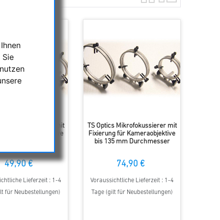
 Ihnen
 Sie
 nutzen
unsere
s Mikrofokussierer mit
TS Optics Mikrofokussierer mit
ng für Kameraobjektive
Fixierung für Kameraobjektive
05 mm Durchmesser
bis 135 mm Durchmesser
49,90 €
74,90 €
chtliche Lieferzeit : 1-4
Voraussichtliche Lieferzeit : 1-4
lt für Neubestellungen)
Tage (gilt für Neubestellungen)