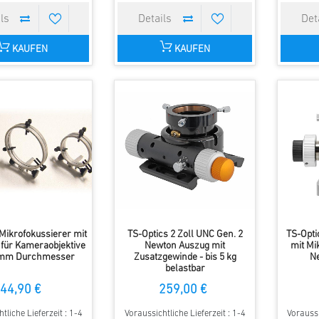
KAUFEN
KAUFEN
 Mikrofokussierer mit
TS-Optics 2 Zoll UNC Gen. 2
TS-Opti
 für Kameraobjektive
Newton Auszug mit
mit Mi
 mm Durchmesser
Zusatzgewinde - bis 5 kg
N
belastbar
44,90 €
259,00 €
tliche Lieferzeit : 1-4
Voraussichtliche Lieferzeit : 1-4
Voraussi