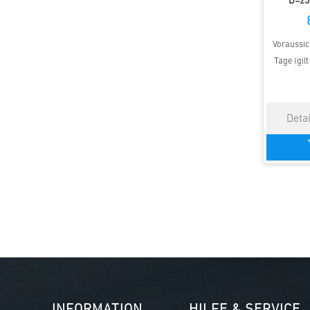
D=23
Voraussich
Tage (gil