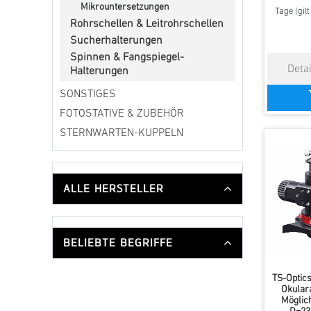
Mikrountersetzungen
Tage (gil
Rohrschellen & Leitrohrschellen
Sucherhalterungen
Spinnen & Fangspiegel-
Halterungen
SONSTIGES
FOTOSTATIVE & ZUBEHÖR
STERNWARTEN-KUPPELN
ALLE HERSTELLER
BELIEBTE BEGRIFFE
TS-Optics
Okulara
Möglich