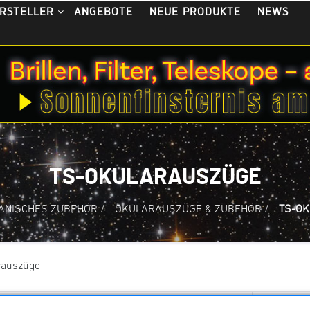
ANGEBOTE
NEUE PRODUKTE
NEWS
RSTELLER
TS-OKULARAUSZÜGE
ANISCHES ZUBEHÖR
/
OKULARAUSZÜGE & ZUBEHÖR
/
TS-O
rauszüge
ng
Anzahl