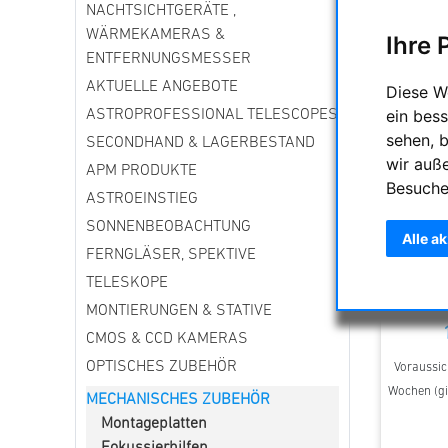
NACHTSICHTGERÄTE ,
WÄRMEKAMERAS &
Ihre 
ENTFERNUNGSMESSER
AKTUELLE ANGEBOTE
Diese W
ein bess
ASTROPROFESSIONAL TELESCOPES
sehen, 
SECONDHAND & LAGERBESTAND
wir auß
APM PRODUKTE
Besuche
ASTROEINSTIEG
SONNENBEOBACHTUNG
Alle a
FERNGLÄSER, SPEKTIVE
TS - 2'' 
U
TELESKOPE
MONTIERUNGEN & STATIVE
CMOS & CCD KAMERAS
OPTISCHES ZUBEHÖR
Voraussich
Wochen (gi
MECHANISCHES ZUBEHÖR
Montageplatten