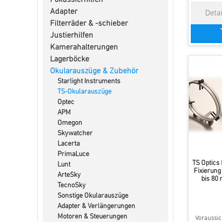
Fokussierhilfen
Adapter
Filterräder & -schieber
Justierhilfen
Kamerahalterungen
Lagerböcke
Okularauszüge & Zubehör
Starlight Instruments
TS-Okularauszüge
Optec
APM
Omegon
Skywatcher
Lacerta
PrimaLuce
TS Optics
Lunt
Fixierung
ArteSky
bis 80
TecnoSky
Sonstige Okularauszüge
Adapter & Verlängerungen
Motoren & Steuerungen
Voraussich