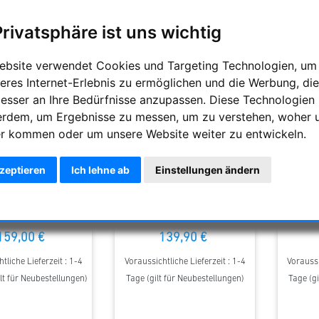
Privatsphäre ist uns wichtig
ebsite verwendet Cookies und Targeting Technologien, um
eres Internet-Erlebnis zu ermöglichen und die Werbung, die
besser an Ihre Bedürfnisse anzupassen. Diese Technologien
erdem, um Ergebnisse zu messen, um zu verstehen, woher 
r kommen oder um unsere Website weiter zu entwickeln.
kzeptieren
Ich lehne ab
Einstellungen ändern
Crayford Auszug ohne
TS Optics 2"-Helical-Auszug, ein
TS Optic
ntersetzung
Schneckenfokussierer mit M48
Fixieru
Anschluss
bis 1
159,00 €
139,90 €
tliche Lieferzeit : 1-4
Voraussichtliche Lieferzeit : 1-4
Voraussi
lt für Neubestellungen)
Tage (gilt für Neubestellungen)
Tage (gi