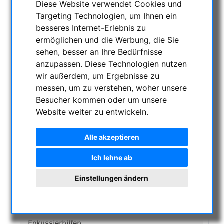
Diese Website verwendet Cookies und
Targeting Technologien, um Ihnen ein
NACHTSICHTGERÄTE , WÄRMEKAMERAS &
besseres Internet-Erlebnis zu
ENTFERNUNGSMESSER
ermöglichen und die Werbung, die Sie
AKTUELLE ANGEBOTE
sehen, besser an Ihre Bedürfnisse
ASTROPROFESSIONAL TELESCOPES
anzupassen. Diese Technologien nutzen
SECONDHAND & LAGERBESTAND
wir außerdem, um Ergebnisse zu
APM PRODUKTE
messen, um zu verstehen, woher unsere
Besucher kommen oder um unsere
ASTROEINSTIEG
Website weiter zu entwickeln.
SONNENBEOBACHTUNG
FERNGLÄSER, SPEKTIVE
Alle akzeptieren
TELESKOPE
MONTIERUNGEN & STATIVE
Ich lehne ab
CMOS & CCD KAMERAS
Einstellungen ändern
OPTISCHES ZUBEHÖR
MECHANISCHES ZUBEHÖR
Montageplatten
Fokussierhilfen