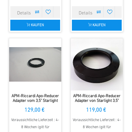
KAUFEN
KAUFEN
APM-Riccardi Apo-Reducer
APM-Riccardi Apo-Reducer
Adapter vom 3,5" Starlight
Adapter von Starlight 3,5"
Auszug auf M82x1
auf M63
129,00 €
119,00 €
Innengewinde
Voraussichtliche Lieferzeit : 4-
Voraussichtliche Lieferzeit : 4-
8 Wochen (gilt für
8 Wochen (gilt für