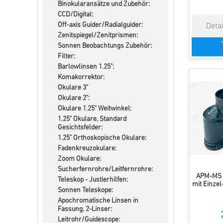
Binokularansätze und Zubehör:
CCD/Digital:
Off-axis Guider/Radialguider:
Zenitspiegel/Zenitprismen:
Sonnen Beobachtungs Zubehör:
Filter:
Barlowlinsen 1.25":
Komakorrektor:
Okulare 3"
Okulare 2":
Okulare 1.25" Weitwinkel:
1.25" Okulare, Standard
Gesichtsfelder:
1.25" Orthoskopische Okulare:
Fadenkreuzokulare:
Zoom Okulare:
Sucherfernrohre/Leitfernrohre:
APM-MS 
Teleskop - Justierhilfen:
mit Einze
Sonnen Teleskope:
Apochromatische Linsen in
Fassung, 2-Linser:
Leitrohr/Guidescope: