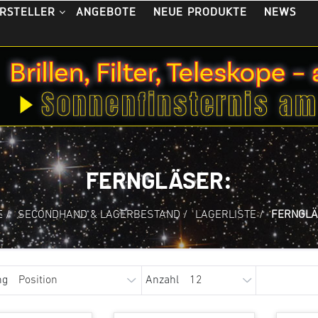
ANGEBOTE
NEUE PRODUKTE
NEWS
RSTELLER
FERNGLÄSER:
E
/
SECONDHAND & LAGERBESTAND
/
LAGERLISTE
/
FERNGLÄ
ng
Anzahl