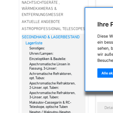
NACHTSICHTGERÄTE ,
WÄRMEKAMERAS &
ENTFERNUNGSMESSER
AKTUELLE ANGEBOTE
Ihre 
ASTROPROFESSIONAL TELESCOPES
Diese W
SECONDHAND & LAGERBESTAND
ein bess
Lagerliste
sehen, 
Sonstiges:
Swarovsk
wir auß
Uhren/Lampen:
Einzeloptiken & Bauteile:
Besuche
Apochromatische Linsen in
Fassung, 3-Linser:
2610,0
Alle a
Achromatische Refraktoren,
opt. Tubus:
Voraussich
Apochromatische Refraktoren,
Tage (gil
2-Linser, opt. Tuben:
Apochromatische Refraktoren,
3-Linser, opt. Tuben:
Maksutov-Cassegarin & RC-
Teleskope, optische Tuben
Newton / Maksutov-Newton ,