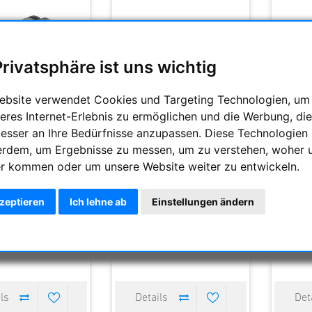
Privatsphäre ist uns wichtig
ebsite verwendet Cookies und Targeting Technologien, um
eres Internet-Erlebnis zu ermöglichen und die Werbung, die
besser an Ihre Bedürfnisse anzupassen. Diese Technologien
i Optik Fernglas NL
Celestron TrailSeeker ED
Celes
erdem, um Ergebnisse zu messen, um zu verstehen, woher 
Pure 8x42
10x32mm Dachkantprisma
10x42
r kommen oder um unsere Website weiter zu entwickeln.
Bak4 Fernglas
2479,50 €
290,00 €
0 €
340,00 €
360,
kzeptieren
Ich lehne ab
Einstellungen ändern
tliche Lieferzeit : 1-4
Voraussichtliche Lieferzeit : 1-4
Voraussi
t für Neubestellungen)
Tage (gilt für Neubestellungen)
Tage (gi