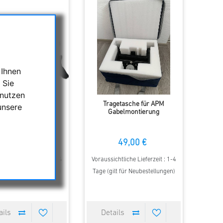
 Ihnen
 Sie
 nutzen
tron TrailSeeker ED
Tragetasche für APM
unsere
mm Dachkantprisma
Gabelmontierung
BaK4-Fernglas
290,00 €
49,00 €
00 €
chtliche Lieferzeit : 1-4
Voraussichtliche Lieferzeit : 1-4
lt für Neubestellungen)
Tage (gilt für Neubestellungen)