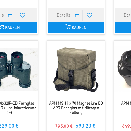
KAUFEN
KAUFEN
8x32IF-ED Fernglas
APM MS 11 x 70 Magnesium ED
APM M
l-Okular-fokussierung
APO Fernglas mit Nitrogen
(IF)
Füllung
229,00 €
690,20 €
795,00 €
649,