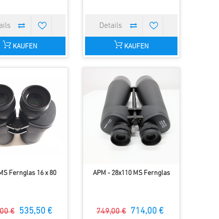
KAUFEN
KAUFEN
S Fernglas 16 x 80
APM - 28x110 MS Fernglas
535,50 €
714,00 €
00 €
749,00 €