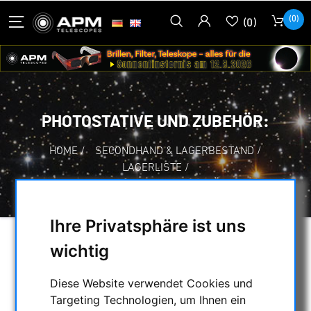
(0)
(0)
PHOTOSTATIVE UND ZUBEHÖR:
HOME
/
SECONDHAND & LAGERBESTAND
/
LAGERLISTE
/
PHOTOSTATIVE UND ZUBEHÖR:
Ihre Privatsphäre ist uns
wichtig
AUSWAHL
Diese Website verwendet Cookies und
Targeting Technologien, um Ihnen ein
KATEGORIEN