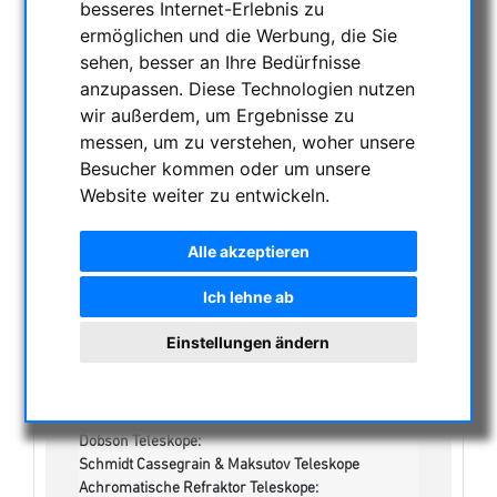
besseres Internet-Erlebnis zu
ermöglichen und die Werbung, die Sie
NACHTSICHTGERÄTE , WÄRMEKAMERAS &
sehen, besser an Ihre Bedürfnisse
ENTFERNUNGSMESSER
anzupassen. Diese Technologien nutzen
AKTUELLE ANGEBOTE
wir außerdem, um Ergebnisse zu
ASTROPROFESSIONAL TELESCOPES
messen, um zu verstehen, woher unsere
SECONDHAND & LAGERBESTAND
Besucher kommen oder um unsere
Lagerliste
Website weiter zu entwickeln.
Sonstiges:
Uhren/Lampen:
Alle akzeptieren
Einzeloptiken & Bauteile:
Apochromatische Linsen in Fassung, 3-Linser:
Ich lehne ab
Achromatische Refraktoren, opt. Tubus:
Apochromatische Refraktoren, 2-Linser, opt. Tuben:
Einstellungen ändern
Apochromatische Refraktoren, 3-Linser, opt. Tuben:
Maksutov-Cassegarin & RC-Teleskope, optische
Tuben
Newton / Maksutov-Newton , opt. Tuben:
Dobson Teleskope:
Schmidt Cassegrain & Maksutov Teleskope
Achromatische Refraktor Teleskope: